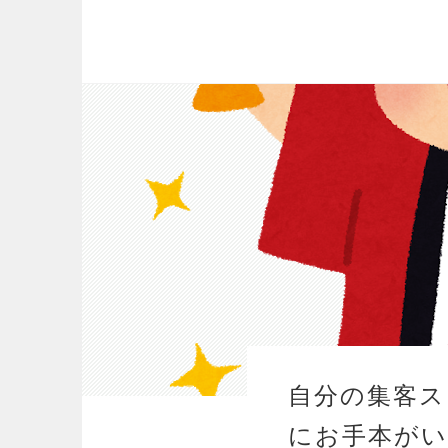
自分の集客ス
にお手本がい