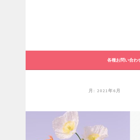
コ
ン
テ
ン
ツ
へ
各種お問い合わ
ス
キ
ッ
月:
2021年6月
プ