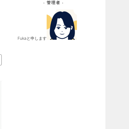
管理者
イ
ブ
Fukaと申します