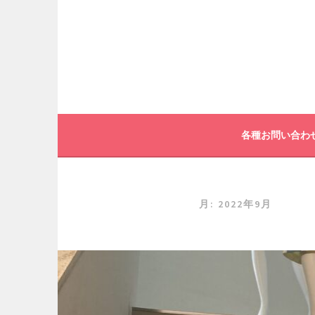
コ
ン
テ
ン
ツ
へ
各種お問い合わ
ス
キ
ッ
月:
2022年9月
プ