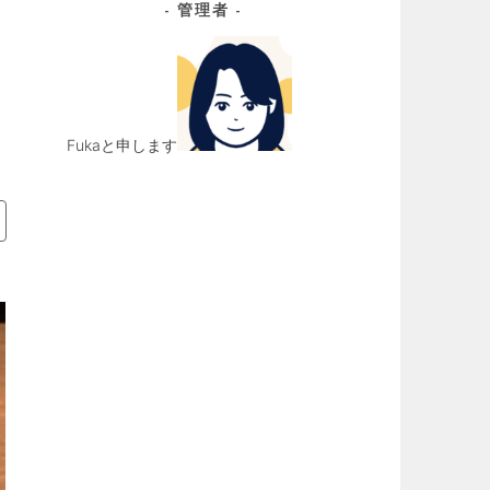
管理者
イ
ブ
Fukaと申します