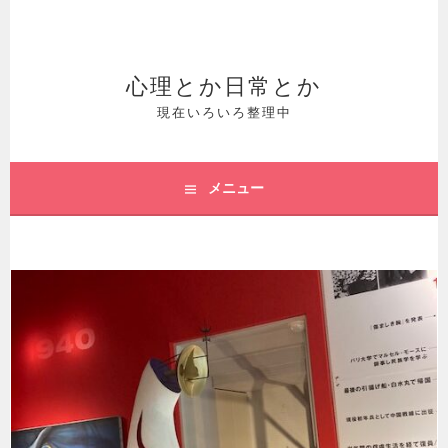
コ
ン
テ
心理とか日常とか
ン
現在いろいろ整理中
ツ
へ
メニュー
ス
キ
ッ
プ