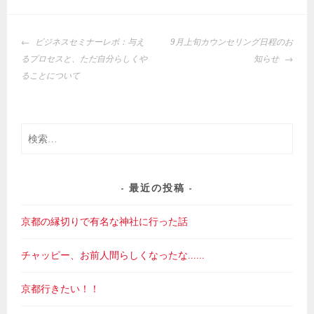
投
ビジネスセミナーレポ：与え
9月上旬カウンセリング日程のお
稿
るプロセスと、ただ自分らしくや
知らせ
ナ
ることについて
ビ
ゲ
ー
検
シ
索:
ョ
ン
最近の投稿
京都の縁切りで有名な神社に行った話
チャッピー、お前人間らしくなったな……
京都行きたい！！