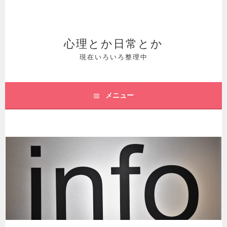
コ
ン
テ
心理とか日常とか
ン
現在いろいろ整理中
ツ
へ
メニュー
ス
キ
ッ
プ