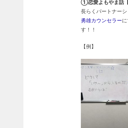
①恋愛よもやま話【
長らくパートナーシ
勇雄カウンセラー
に
す！！
【例】