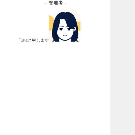
管理者
イ
ブ
Fukaと申します