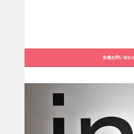
コ
ン
テ
ン
ツ
へ
各種お問い合わ
ス
キ
ッ
プ