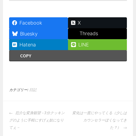
Facebook
X
Threads
Bluesky
Hatena
LINE
COPY
カテゴリー:
日記
投
厄介な変身願望－3分クッキン
変化は一度にやってくる（少しは
稿
グのように手軽にすげぇ奴になり
カウンセラーぽくなってき
ナ
てぇ－
た？）
ビ