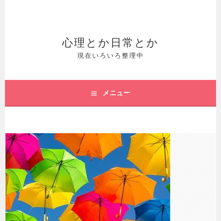
コ
ン
テ
心理とか日常とか
ン
現在いろいろ整理中
ツ
へ
メニュー
ス
キ
ッ
プ