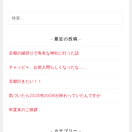
ゲ
ー
検
シ
索:
ョ
ン
最近の投稿
京都の縁切りで有名な神社に行った話
チャッピー、お前人間らしくなったな……
京都行きたい！！
気づいたら2026年のGWが終わっていたんですが
年度末のご挨拶
カテゴリー