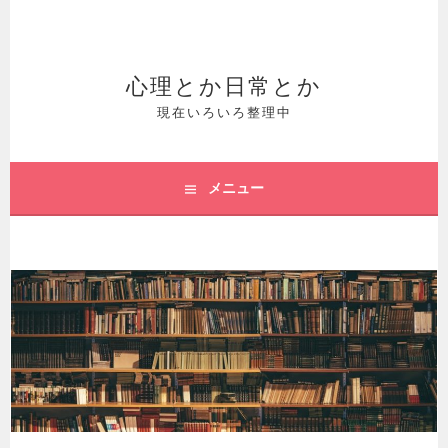
コ
ン
テ
心理とか日常とか
ン
現在いろいろ整理中
ツ
へ
メニュー
ス
キ
ッ
プ