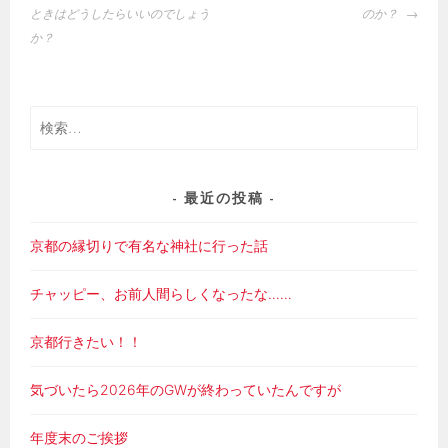
稿
ときはどうしたらいいのでしょう
のか？
ナ
か？
ビ
ゲ
ー
検
シ
索:
ョ
ン
最近の投稿
京都の縁切りで有名な神社に行った話
チャッピー、お前人間らしくなったな……
京都行きたい！！
気づいたら2026年のGWが終わっていたんですが
年度末のご挨拶