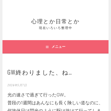
コ
ン
テ
心理とか日常とか
ン
現在いろいろ整理中
ツ
へ
メニュー
ス
キ
ッ
GW終わりました、ね…
プ
2024年5月7日
光の速さで過ぎて行ったGW。
普段の1週間はあんなにも長く険しい道なのに、
何故休日は閃光のように駆け抜けて行ってしま