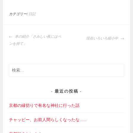
カテゴリー:
日記
投
本の紹介「さみしい夜にはペ
現在いろいろ縮小中
稿
ンを持て」
ナ
ビ
ゲ
検
ー
索:
シ
ョ
ン
最近の投稿
京都の縁切りで有名な神社に行った話
チャッピー、お前人間らしくなったな……