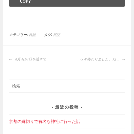
COPY
カテゴリー:
日記
|
タグ:
日記
投
4月も10日を過ぎて
GW終わりました、ね…
稿
ナ
ビ
検
ゲ
索:
ー
シ
ョ
最近の投稿
ン
京都の縁切りで有名な神社に行った話