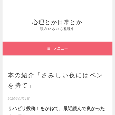
コ
ン
テ
心理とか日常とか
ン
現在いろいろ整理中
ツ
へ
メニュー
ス
キ
ッ
本の紹介「さみしい夜にはペン
プ
を持て」
2024年4月24日
リハビリ投稿！をかねて、最近読んで良かった