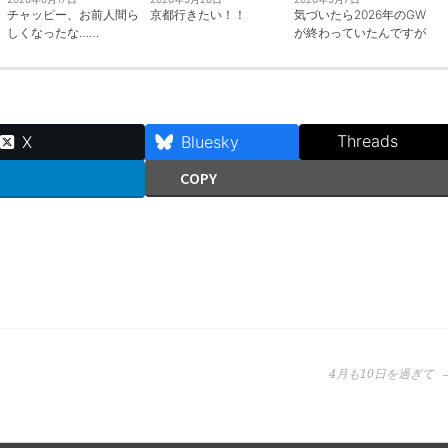
チャッピー、お前人間ら
京都行きたい！！
気づいたら2026年のGW
しくなったな……
が終わっていたんですが
Threads
X
Bluesky
COPY
4月も10日を過ぎて