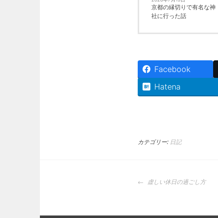
京都の縁切りで有名な神
社に行った話
Facebook
Hatena
カテゴリー:
日記
投
虚しい休日の過ごし方
稿
ナ
ビ