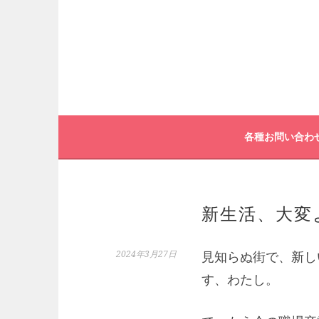
コ
ン
テ
ン
ツ
へ
各種お問い合わ
ス
キ
ッ
新生活、大変
プ
2024年3月27日
見知らぬ街で、新し
す、わたし。