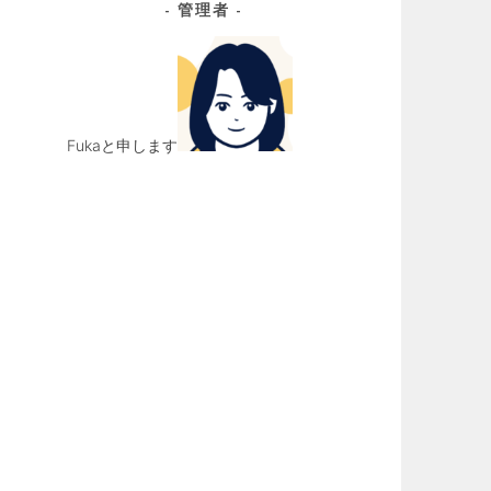
管理者
イ
ブ
Fukaと申します
）