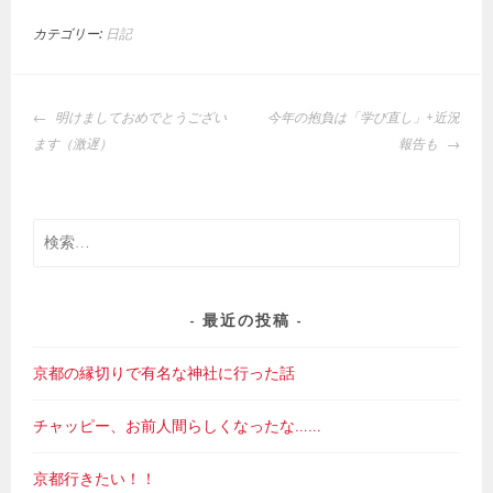
カテゴリー:
日記
投
明けましておめでとうござい
今年の抱負は「学び直し」+近況
稿
ます（激遅）
報告も
ナ
ビ
ゲ
検
ー
索:
シ
ョ
ン
最近の投稿
京都の縁切りで有名な神社に行った話
チャッピー、お前人間らしくなったな……
京都行きたい！！