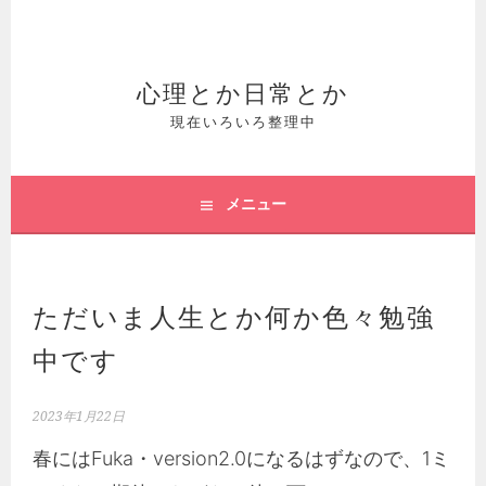
コ
ン
テ
心理とか日常とか
ン
現在いろいろ整理中
ツ
へ
メニュー
ス
キ
ッ
ただいま人生とか何か色々勉強
プ
中です
2023年1月22日
春にはFuka・version2.0になるはずなので、1ミ