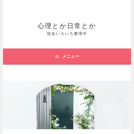
コ
ン
テ
心理とか日常とか
ン
現在いろいろ整理中
ツ
へ
メニュー
ス
キ
ッ
プ