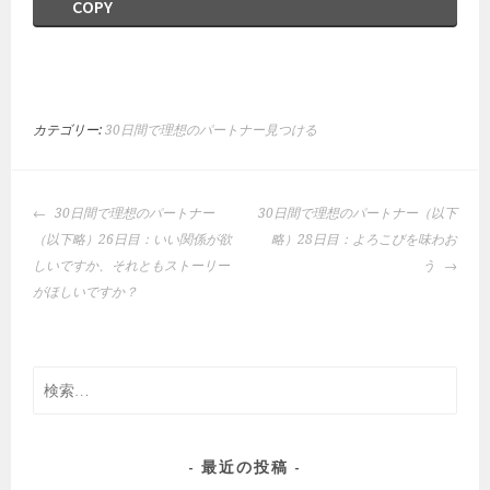
COPY
カテゴリー:
30日間で理想のパートナー見つける
投
30日間で理想のパートナー
30日間で理想のパートナー（以下
稿
（以下略）26日目：いい関係が欲
略）28日目：よろこびを味わお
ナ
しいですか、それともストーリー
う
ビ
がほしいですか？
ゲ
ー
シ
検
ョ
索:
ン
最近の投稿